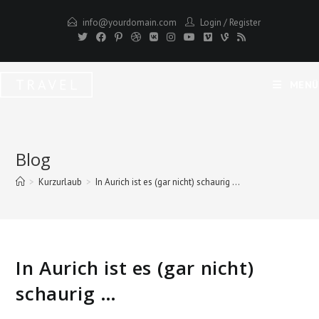
Zum
info@yourdomain.com
Login
/
Register
Inhalt
springen
MENÜ
Blog
>
Kurzurlaub
>
In Aurich ist es (gar nicht) schaurig …
In Aurich ist es (gar nicht)
schaurig …