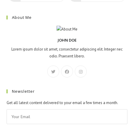
in
in
einem
einem
neuen
neuen
Fenster
Fenster
About Me
JOHN DOE
Lorem ipsum dolor sit amet, consectetur adipiscing elit. Integer nec
odio. Praesent libero.
Newsletter
Get all latest content delivered to your email a few times a month.