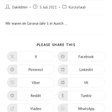
Beitrags-
Beitrag
Beitrags-
OakAdmin
5. Juli 2021
Kurzurlaub
Autor:
veröffentlicht:
Kategorie:
Wir waren im Corona-Jahr 1 in Aurich …
DIESEN
PLEASE SHARE THIS
INHALT
TEILEN
X
Facebook
Öffnet
Öffnet
in
in
einem
einem
neuen
neuen
Pinterest
LinkedIn
Öffnet
Öffnet
Fenster
Fenster
in
in
einem
einem
neuen
neuen
Viber
VK
Öffnet
Öffnet
Fenster
Fenster
in
in
einem
einem
neuen
neuen
Reddit
Tumblr
Öffnet
Öffnet
Fenster
Fenster
in
in
einem
einem
neuen
neuen
Viadeo
WhatsApp
Öffnet
Öffnet
Fenster
Fenster